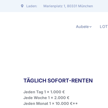
Laden:
Marienplatz 1, 80331 München
Aubele
LOT
TÄGLICH
SOFORT-RENTEN
Jeden Tag 1 x 1.000 €
Jede Woche 1 x 2.000 €
Jeden Monat 1 x 10.000 €**