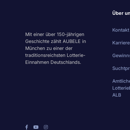
Über un
Kontakt
Mit einer über 150-jährigen
Geschichte zählt AUBELE in
Karriere
München zu einer der
traditionsreichsten Lotterie-
Gewinns
Einnahmen Deutschlands.
Suchtpr
Amtlich
Lotteri
ALB