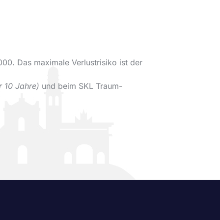
00. Das maximale Verlustrisiko ist der
r 10 Jahre)
und beim SKL Traum-