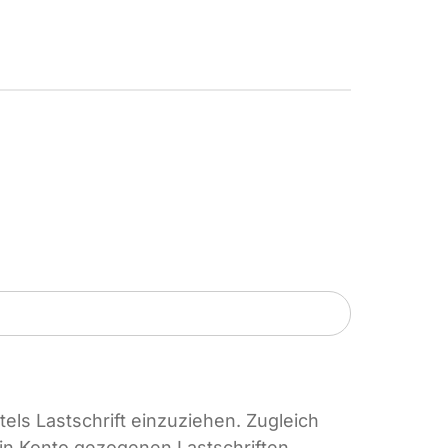
ls Lastschrift einzuziehen. Zugleich
ein Konto gezogenen Lastschriften