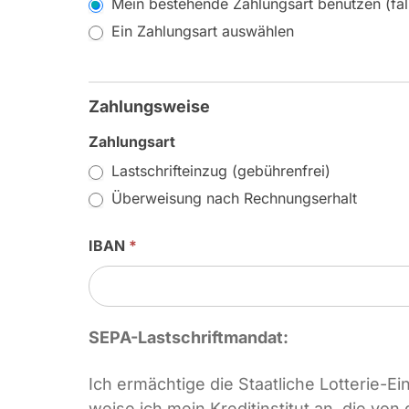
Mein bestehende Zahlungsart benutzen (fal
Ein Zahlungsart auswählen
Zahlungsweise
Zahlungsart
Lastschrifteinzug (gebührenfrei)
Überweisung nach Rechnungserhalt
IBAN
*
SEPA-Lastschriftmandat:
Ich ermächtige die Staatliche Lotterie-
weise ich mein Kreditinstitut an, die vo