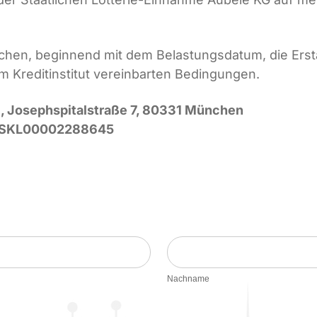
ochen, beginnend mit dem Belastungsdatum, die Erst
m Kreditinstitut vereinbarten Bedingungen.
G, Josephspitalstraße 7, 80331 München
E83SKL00002288645
Nachname
Nachname