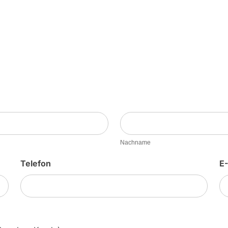
Nachname
Nachname
Telefon
E