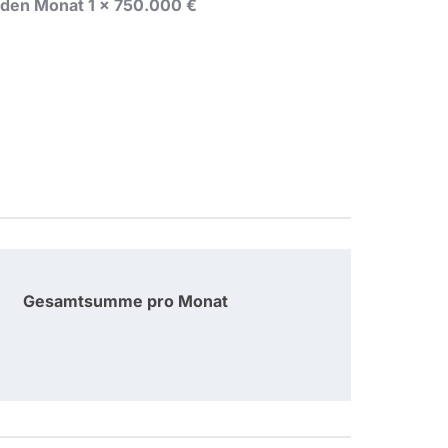
den Monat 1 x 750.000 €
Gesamtsumme pro Monat